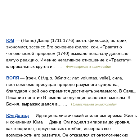
ЮМ
— (Hume) Дэвид (1711 1776) шотл. философ, историк,
экономист, эссеист. Его основное филос. соч. «Трактат о
человеческой природе» (1740) вызвало поначалу довольно
вялую реакцию. Именно негативное отношение к «Трактату»
клерикальных кругов и… …
Философская энциклопедия
ВОЛЯ
— [греч. θέλημα, θέλησις; лат. voluntas, velle], сила,
неотъемлемо присущая природе разумного существа,
благодаря к рой оно стремится достигнуть желаемого. В Свящ.
Писании понятие В. имело следующие основные смыслы: В.
Божия, выражающаяся в… …
Православная энциклопедия
Юм Дэвид
— Иррационалистический эпилог эмпиризма Жизнь
и сочинения Юма Дэвид Юм поднял эмпиризм до уровня,
как говорится, геркулесовых столбов, исчерпав все
возможности его развития. Он отказался от онтологических