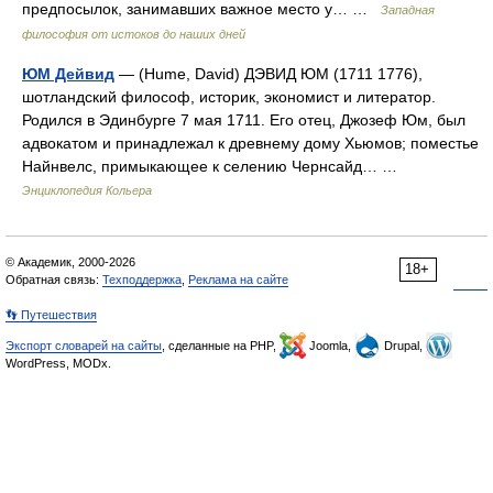
предпосылок, занимавших важное место у… …
Западная
философия от истоков до наших дней
ЮМ Дейвид
— (Hume, David) ДЭВИД ЮМ (1711 1776),
шотландский философ, историк, экономист и литератор.
Родился в Эдинбурге 7 мая 1711. Его отец, Джозеф Юм, был
адвокатом и принадлежал к древнему дому Хьюмов; поместье
Найнвелс, примыкающее к селению Чернсайд… …
Энциклопедия Кольера
© Академик, 2000-2026
18+
Обратная связь:
Техподдержка
,
Реклама на сайте
👣 Путешествия
Экспорт словарей на сайты
, сделанные на PHP,
Joomla,
Drupal,
WordPress, MODx.