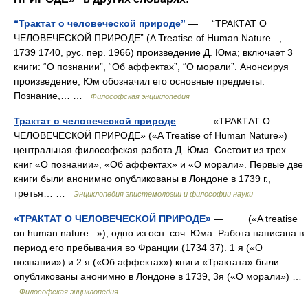
“Трактат о человеческой природе”
— “ТРАКТАТ О
ЧЕЛОВЕЧЕСКОЙ ПРИРОДЕ” (A Treatise of Human Nature...,
1739 1740, рус. пер. 1966) произведение Д. Юма; включает 3
книги: “О познании”, “Об аффектах”, “О морали”. Анонсируя
произведение, Юм обозначил его основные предметы:
Познание,… …
Философская энциклопедия
Трактат о человеческой природе
— «ТРАКТАТ О
ЧЕЛОВЕЧЕСКОЙ ПРИРОДЕ» («A Treatise of Human Nature»)
центральная философская работа Д. Юма. Состоит из трех
книг «О познании», «Об аффектах» и «О морали». Первые две
книги были анонимно опубликованы в Лондоне в 1739 г.,
третья… …
Энциклопедия эпистемологии и философии науки
«ТРАКТАТ О ЧЕЛОВЕЧЕСКОЙ ПРИРОДЕ»
— («A treatise
on human nature...»), одно из осн. соч. Юма. Работа написана в
период его пребывания во Франции (1734 37). 1 я («О
познании») и 2 я («Об аффектах») книги «Трактата» были
опубликованы анонимно в Лондоне в 1739, 3я («О морали») …
Философская энциклопедия